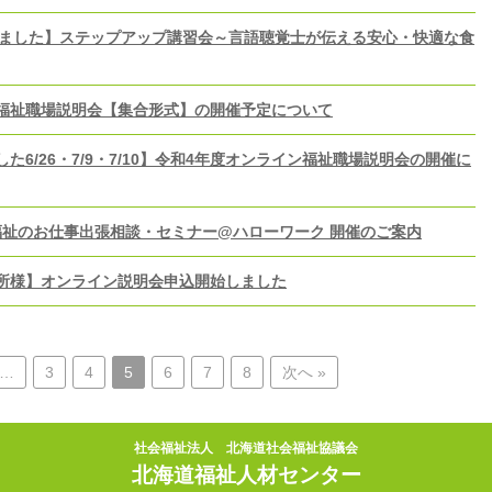
了しました】ステップアップ講習会～言語聴覚士が伝える安心・快適な食
福祉職場説明会【集合形式】の開催予定について
た6/26・7/9・7/10】令和4年度オンライン福祉職場説明会の開催に
福祉のお仕事出張相談・セミナー@ハローワーク 開催のご案内
所様】オンライン説明会申込開始しました
…
3
4
5
6
7
8
次へ »
社会福祉法人 北海道社会福祉協議会
北海道福祉人材センター