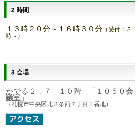
2 時間
１３時２０分～１６時３０分
（受付１３
時～）
3 会場
かでる２．７ １０階 「１０５０
会
議室
」
（札幌市中央区北２条西７丁目１番地）