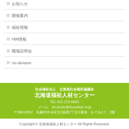
お知らせ
開催案内
福祉情報
HW情報
職場説明会
no-division
社会福祉法人 北海道社会福祉協議会
北海道福祉人材センター
TEL 011-272-6662
メール do-jinzai@dosyakyo.or.jp
〒060-0002 札幌市中央区北2条西7丁目1番地 かでる2.7 2階
Copyright ©
北海道福祉人材センター
All Rights Reserved.