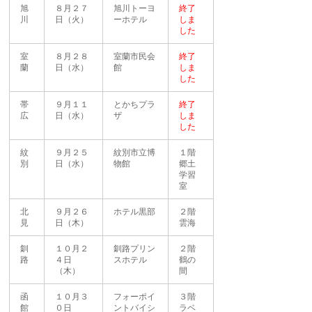
旭
８月２７
旭川トーヨ
終了
川
日（火）
ーホテル
しま
した
室
８月２８
室蘭市民会
終了
蘭
日（水）
館
しま
した
帯
９月１１
とかちプラ
終了
広
日（水）
ザ
しま
した
紋
９月２５
紋別市立博
１階
別
日（水）
物館
郷土
学習
室
北
９月２６
ホテル黒部
２階
見
日（木）
雲海
釧
１０月２
釧路プリン
２階
路
４日
スホテル
鶴の
（木）
間
函
１０月３
フォーポイ
３階
館
０日
ントバイシ
ラベ