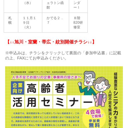
（水）
ェラトン函
ンダ
館
ーⅠ
札
１１月１
かでる２．
８階
幌
９日
７
820研
（火）
修室
【↓↓旭川・室蘭・帯広・紋別開催チラシ↓↓】
※申込みは、チラシをクリックして裏面の「参加申込書」に記載
の上、FAXにてお申込みください。