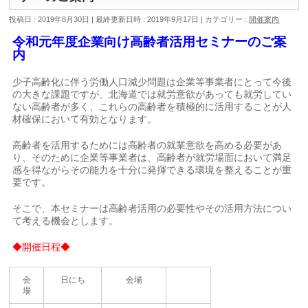
投稿日 : 2019年8月30日
最終更新日時 : 2019年9月17日
カテゴリー :
開催案内
令和元年度企業向け高齢者活用セミナーのご案
内
少子高齢化に伴う労働人口減少問題は企業等事業者にとって今後
の大きな課題ですが、北海道では就労意欲があっても就労してい
ない高齢者が多く、これらの高齢者を積極的に活用することが人
材確保において有効となります。
高齢者を活用するためには高齢者の就業意欲を高める必要があ
り、そのために企業等事業者は、高齢者が就労場面において満足
感を得ながらその能力を十分に発揮できる環境を整えることが重
要です。
そこで、本セミナーは高齢者活用の必要性やその活用方法につい
て考える機会とします。
◆開催日程◆
会
日にち
会場
場