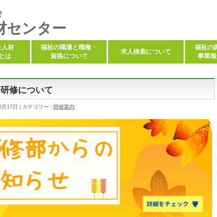
会
材センター
祉人材
福祉の職場と職種・
福祉の
求人検索について
とは
資格について
事業報
的研修について
0月17日
カテゴリー :
開催案内